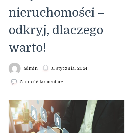
nieruchomości –
odkryj, dlaczego
warto!
admin
31 stycznia, 2024
we
Zamieść komentarz
wpisie
5
kluczowych
zalet
skupu
nieruchomości
–
odkryj,