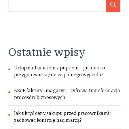
Sz
Ostatnie wpisy
Urlop nad morzem z pupilem – jak dobrze
przygotować się do wspólnego wyjazdu?
KSeF, faktury i magazyn – cyfrowa transformacja
procesów biznesowych
Jak ukryć ceny zakupu przed pracownikami i
zachować kontrolę nad marżą?