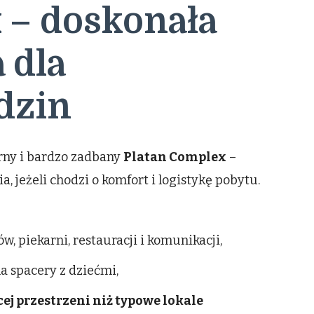
 – doskonała
 dla
dzin
arny i bardzo zadbany
Platan Complex
–
a, jeżeli chodzi o komfort i logistykę pobytu.
w, piekarni, restauracji i komunikacji,
na spacery z dziećmi,
ej przestrzeni niż typowe lokale