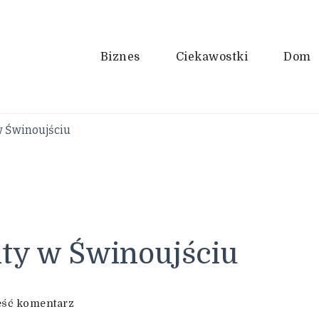
Biznes
Ciekawostki
Dom
 Świnoujściu
ty w Świnoujściu
we
ść komentarz
wpisie