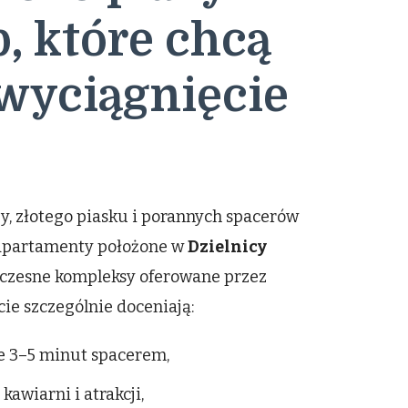
b, które chcą
wyciągnięcie
ży, złotego piasku i porannych spacerów
apartamenty położone w
Dzielnicy
owoczesne kompleksy oferowane przez
cie szczególnie doceniają:
e 3–5 minut spacerem,
 kawiarni i atrakcji,