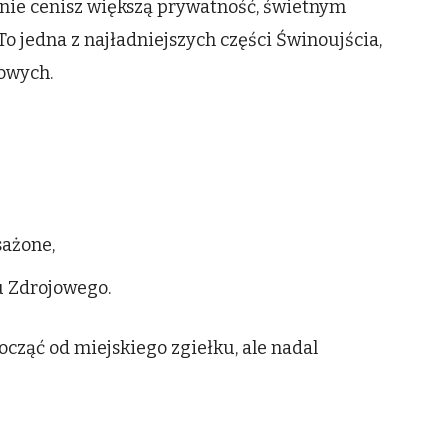
ześnie cenisz większą prywatność, świetnym
 To jedna z najładniejszych części Świnoujścia,
rowych.
sażone,
ku Zdrojowego.
począć od miejskiego zgiełku, ale nadal