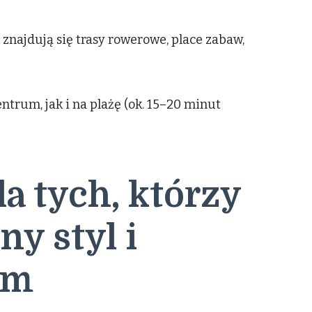
 znajdują się trasy rowerowe, place zabaw,
ntrum, jak i na plażę (ok. 15–20 minut
a tych, którzy
y styl i
um