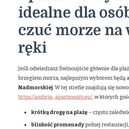
idealne dla osó
czuć morze na 
ręki
Jeśli odwiedzasz Świnoujście głównie dla pla
brzegiem morza, najlepszym wyborem będą 
Nadmorskiej
. W tej strefie znajdują się n
https://ambria-apartments.eu/
, w których goś
krótką drogę na plażę
– często zaledwi
bliskość promenady
pełnej restauracji,