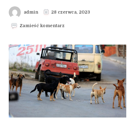
admin
28 czerwca, 2023
we
Zamieść komentarz
wpisie
Jak
uspokoić
psa
podczas
cieczki?