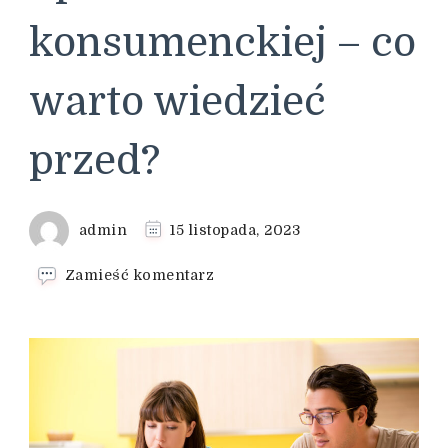
konsumenckiej – co
warto wiedzieć
przed?
admin
15 listopada, 2023
we
Zamieść komentarz
wpisie
Plusy
i
minusy
upadłości
konsumenckiej
–
co