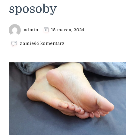
sposoby
admin
15 marca, 2024
we
Zamieść komentarz
wpisie
Poprawa
krążenia
nóg
–
domowe
sposoby